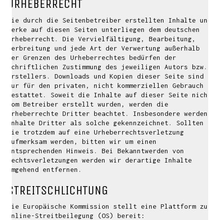
URHEBERRECHT
Die durch die Seitenbetreiber erstellten Inhalte und
Werke auf diesen Seiten unterliegen dem deutschen
Urheberrecht. Die Vervielfältigung, Bearbeitung,
Verbreitung und jede Art der Verwertung außerhalb
der Grenzen des Urheberrechtes bedürfen der
schriftlichen Zustimmung des jeweiligen Autors bzw.
Erstellers. Downloads und Kopien dieser Seite sind
nur für den privaten, nicht kommerziellen Gebrauch
gestattet. Soweit die Inhalte auf dieser Seite nicht
vom Betreiber erstellt wurden, werden die
Urheberrechte Dritter beachtet. Insbesondere werden
Inhalte Dritter als solche gekennzeichnet. Sollten
Sie trotzdem auf eine Urheberrechtsverletzung
CONTACT ME
aufmerksam werden, bitten wir um einen
entsprechenden Hinweis. Bei Bekanntwerden von
If you have inquiries, questions or just want to
Rechtsverletzungen werden wir derartige Inhalte
have a chat
umgehend entfernen.
about projects & possibilities, drop me a message...
STREITSCHLICHTUNG
david(at)vanstephold.com
Die Europäische Kommission stellt eine Plattform zur
Online-Streitbeilegung (OS) bereit: