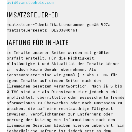
david@vanstephold.com
UMSATZSTEUER-ID
Umsatzsteuer-Identifikationsnummer gemäß §27a
Umsatzsteuergesetz: DE293040461
HAFTUNG FÜR INHALTE
Die Inhalte unserer Seiten wurden mit größter
Sorgfalt erstellt. Für die Richtigkeit,
Vollständigkeit und Aktualität der Inhalte können
wir jedoch keine Gewähr übernehmen. Als
Diensteanbieter sind wir gemäß § 7 Abs.1 TMG für
eigene Inhalte auf diesen Seiten nach den
allgemeinen Gesetzen verantwortlich. Nach §§ 8 bis
10 TMG sind wir als Diensteanbieter jedoch nicht
verpflichtet, übermittelte oder gespeicherte fremde
Informationen zu überwachen oder nach Umständen zu
forschen, die auf eine rechtswidrige Tätigkeit
hinweisen. Verpflichtungen zur Entfernung oder
Sperrung der Nutzung von Informationen nach den
allgemeinen Gesetzen bleiben hiervon unberührt. Eine
diesbezügliche Haftung ist jedoch erst ab dem